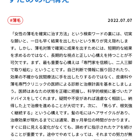
薄毛
2022.07.07
「女性の薄毛を確実に治す方法」という検索ワードの裏には、切実
な願いと、一日も早く結果を出したいという焦りが見え隠れしま
す。しかし、薄毛対策で確実に成果を出すためには、短期的な結果
を求めるのではなく、長期的な視点と正しい心構えを持つことが不
可欠です。まず、最も重要な心構えは「専門家を信頼し、二人三脚
で取り組む」ということです。自己判断で情報に振り回されたり、
効果の不確かな民間療法に手を出したりするのではなく、皮膚科や
薄毛専門クリニックの医師による診断と治療計画を基本としましょ
う。医師はあなたの状態を正確に把握し、科学的根拠に基づいたア
ドバイスをしてくれます。疑問や不安があれば遠慮なく相談し、納
得した上で治療を進めることが大切です。次に、「焦らず、根気強
く継続する」という心構えです。髪の毛にはヘアサイクルがあり、
治療効果が現れるまでには通常、数ヶ月単位の時間がかかります。
すぐに目に見える変化がなくても、諦めずに指示されたケアを続け
ることが重要です。途中でやめてしまっては、それまでの努力が無