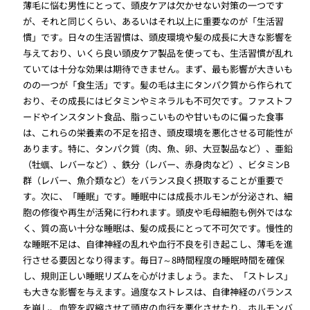
薄毛に悩む男性にとって、頭皮ケアは欠かせない対策の一つです
が、それと同じくらい、あるいはそれ以上に重要なのが「生活習
慣」です。日々の生活習慣は、頭皮環境や髪の成長に大きな影響を
与えており、いくら良い頭皮ケア製品を使っても、生活習慣が乱れ
ていては十分な効果は期待できません。まず、最も影響が大きいも
のの一つが「食生活」です。髪の毛は主にタンパク質から作られて
おり、その成長にはビタミンやミネラルも不可欠です。ファストフ
ードやインスタント食品、脂っこいものや甘いものに偏った食事
は、これらの栄養素の不足を招き、頭皮環境を悪化させる可能性が
あります。特に、タンパク質（肉、魚、卵、大豆製品など）、亜鉛
（牡蠣、レバーなど）、鉄分（レバー、赤身肉など）、ビタミンB
群（レバー、魚介類など）をバランス良く摂取することが重要で
す。次に、「睡眠」です。睡眠中には成長ホルモンが分泌され、細
胞の修復や再生が活発に行われます。頭皮や毛母細胞も例外ではな
く、質の高い十分な睡眠は、髪の成長にとって不可欠です。慢性的
な睡眠不足は、自律神経の乱れや血行不良を引き起こし、薄毛を進
行させる要因となり得ます。毎日7～8時間程度の睡眠時間を確保
し、規則正しい睡眠リズムを心がけましょう。また、「ストレス」
も大きな影響を与えます。過度なストレスは、自律神経のバランス
を崩し、血管を収縮させて頭皮の血行を悪化させたり、ホルモンバ