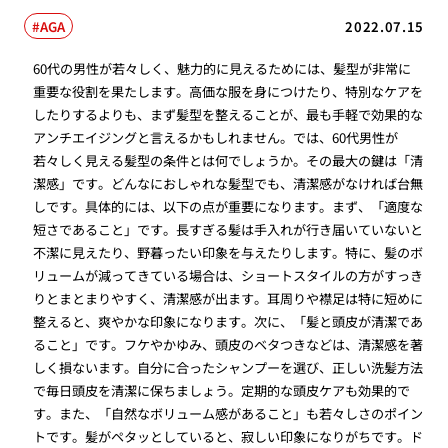
AGA
2022.07.15
60代の男性が若々しく、魅力的に見えるためには、髪型が非常に
重要な役割を果たします。高価な服を身につけたり、特別なケアを
したりするよりも、まず髪型を整えることが、最も手軽で効果的な
アンチエイジングと言えるかもしれません。では、60代男性が
若々しく見える髪型の条件とは何でしょうか。その最大の鍵は「清
潔感」です。どんなにおしゃれな髪型でも、清潔感がなければ台無
しです。具体的には、以下の点が重要になります。まず、「適度な
短さであること」です。長すぎる髪は手入れが行き届いていないと
不潔に見えたり、野暮ったい印象を与えたりします。特に、髪のボ
リュームが減ってきている場合は、ショートスタイルの方がすっき
りとまとまりやすく、清潔感が出ます。耳周りや襟足は特に短めに
整えると、爽やかな印象になります。次に、「髪と頭皮が清潔であ
ること」です。フケやかゆみ、頭皮のベタつきなどは、清潔感を著
しく損ないます。自分に合ったシャンプーを選び、正しい洗髪方法
で毎日頭皮を清潔に保ちましょう。定期的な頭皮ケアも効果的で
す。また、「自然なボリューム感があること」も若々しさのポイン
トです。髪がペタッとしていると、寂しい印象になりがちです。ド