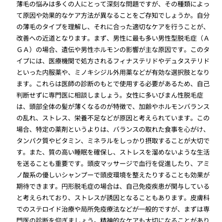
薄毛の悩みは多くの人にとって深刻な問題ですが、その種類によっ
て原因や効果的なケア方法が異なることをご存知でしょうか。自分
の薄毛のタイプを理解し、それに合った適切なケアを行うことが、
改善への近道となります。まず、男性に最も多い男性型脱毛症（Ａ
ＧＡ）の場合、遺伝や男性ホルモンの影響が主な原因です。このタ
イプには、医療機関で処方されるフィナステリドやデュタステリド
といった内服薬や、ミノキシジル外用薬などが有効な選択肢となり
ます。これらは医師の診断のもとで使用する必要があるため、自己
判断せずに専門医に相談しましょう。女性に多いびまん性脱毛症
は、頭部全体の髪が薄くなるのが特徴で、加齢やホルモンバランス
の乱れ、ストレス、栄養不足などが原因と考えられています。この
場合、特定の薬剤というよりは、バランスの取れた食事を心がけ、
タンパク質やビタミン、ミネラルをしっかり摂取することが大切で
す。また、質の高い睡眠を確保し、ストレスを溜めないような生活
を送ることも重要です。頭皮マッサージで血行を促進したり、アミ
ノ酸系の優しいシャンプーで頭皮環境を整えたりすることも効果が
期待できます。円形脱毛症の場合は、自己免疫疾患が関与している
と考えられており、ストレスが誘因となることもあります。皮膚科
でのステロイド治療や局所免疫療法などが一般的ですが、まずは専
門医の診断を仰ぎましょう。精神的なケアも大切になることがあり