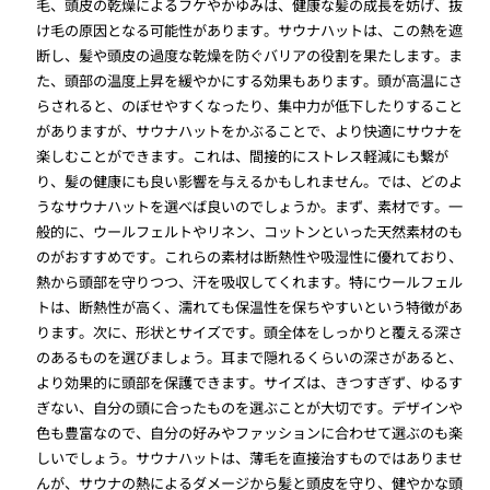
毛、頭皮の乾燥によるフケやかゆみは、健康な髪の成長を妨げ、抜
け毛の原因となる可能性があります。サウナハットは、この熱を遮
断し、髪や頭皮の過度な乾燥を防ぐバリアの役割を果たします。ま
た、頭部の温度上昇を緩やかにする効果もあります。頭が高温にさ
らされると、のぼせやすくなったり、集中力が低下したりすること
がありますが、サウナハットをかぶることで、より快適にサウナを
楽しむことができます。これは、間接的にストレス軽減にも繋が
り、髪の健康にも良い影響を与えるかもしれません。では、どのよ
うなサウナハットを選べば良いのでしょうか。まず、素材です。一
般的に、ウールフェルトやリネン、コットンといった天然素材のも
のがおすすめです。これらの素材は断熱性や吸湿性に優れており、
熱から頭部を守りつつ、汗を吸収してくれます。特にウールフェル
トは、断熱性が高く、濡れても保温性を保ちやすいという特徴があ
ります。次に、形状とサイズです。頭全体をしっかりと覆える深さ
のあるものを選びましょう。耳まで隠れるくらいの深さがあると、
より効果的に頭部を保護できます。サイズは、きつすぎず、ゆるす
ぎない、自分の頭に合ったものを選ぶことが大切です。デザインや
色も豊富なので、自分の好みやファッションに合わせて選ぶのも楽
しいでしょう。サウナハットは、薄毛を直接治すものではありませ
んが、サウナの熱によるダメージから髪と頭皮を守り、健やかな頭