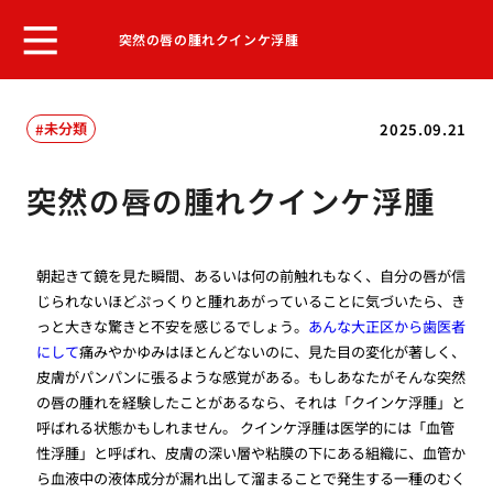
突然の唇の腫れクインケ浮腫
未分類
2025.09.21
突然の唇の腫れクインケ浮腫
朝起きて鏡を見た瞬間、あるいは何の前触れもなく、自分の唇が信
じられないほどぷっくりと腫れあがっていることに気づいたら、き
っと大きな驚きと不安を感じるでしょう。
あんな大正区から歯医者
にして
痛みやかゆみはほとんどないのに、見た目の変化が著しく、
皮膚がパンパンに張るような感覚がある。もしあなたがそんな突然
の唇の腫れを経験したことがあるなら、それは「クインケ浮腫」と
呼ばれる状態かもしれません。 クインケ浮腫は医学的には「血管
性浮腫」と呼ばれ、皮膚の深い層や粘膜の下にある組織に、血管か
ら血液中の液体成分が漏れ出して溜まることで発生する一種のむく