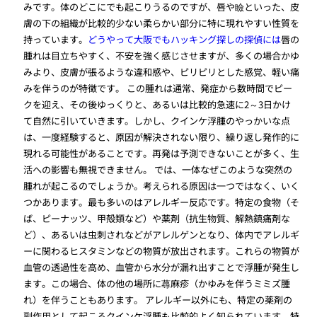
みです。体のどこにでも起こりうるのですが、唇や瞼といった、皮
膚の下の組織が比較的少ない柔らかい部分に特に現れやすい性質を
持っています。
どうやって大阪でもハッキング探しの探偵には
唇の
腫れは目立ちやすく、不安を強く感じさせますが、多くの場合かゆ
みより、皮膚が張るような違和感や、ピリピリとした感覚、軽い痛
みを伴うのが特徴です。 この腫れは通常、発症から数時間でピー
クを迎え、その後ゆっくりと、あるいは比較的急速に2～3日かけ
て自然に引いていきます。しかし、クインケ浮腫のやっかいな点
は、一度経験すると、原因が解決されない限り、繰り返し発作的に
現れる可能性があることです。再発は予測できないことが多く、生
活への影響も無視できません。 では、一体なぜこのような突然の
腫れが起こるのでしょうか。考えられる原因は一つではなく、いく
つかあります。最も多いのはアレルギー反応です。特定の食物（そ
ば、ピーナッツ、甲殻類など）や薬剤（抗生物質、解熱鎮痛剤な
ど）、あるいは虫刺されなどがアレルゲンとなり、体内でアレルギ
ーに関わるヒスタミンなどの物質が放出されます。これらの物質が
血管の透過性を高め、血管から水分が漏れ出すことで浮腫が発生し
ます。この場合、体の他の場所に蕁麻疹（かゆみを伴うミミズ腫
れ）を伴うこともあります。 アレルギー以外にも、特定の薬剤の
副作用として起こるクインケ浮腫も比較的よく知られています。特