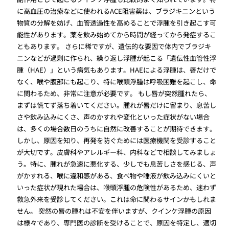
に高血圧の治療などに使われるACE阻害薬は、ブラジキニンという
物質の分解を妨げ、血管透過性を高めることで浮腫を引き起こす可
能性があります。薬を飲み始めてから時間が経ってから発症するこ
ともあります。 さらに稀ですが、遺伝的な要因で体内でブラジキ
ニンなどが過剰に作られ、繰り返し浮腫が起こる「遺伝性血管性浮
腫（HAE）」という病気もあります。HAEによる浮腫は、唇だけで
なく、喉や腹部にも起こり、特に喉頭浮腫は呼吸困難を起こし、命
に関わるため、非常に注意が必要です。 もし唇が突然腫れたら、
まずは慌てず落ち着いてください。腫れが唇だけに留まり、息苦し
さや飲み込みにくさ、声のかすれや変化といった症状がない場合
は、多くの場合数日のうちに自然に改善することが期待できます。
しかし、原因を知り、再発を防ぐためには医療機関を受診すること
が大切です。皮膚科やアレルギー科、内科などで相談してみましょ
う。特に、腫れが急速に悪化する、少しでも息苦しさを感じる、声
がかすれる、喉に違和感がある、食べ物や唾液が飲み込みにくいと
いった症状が現れた場合は、喉頭浮腫の危険性があるため、迷わず
救急外来を受診してください。これは命に関わるサインかもしれま
せん。 突然の唇の腫れは不安を伴いますが、クインケ浮腫の原因
は様々であり、専門医の診断を受けることで、原因を特定し、適切