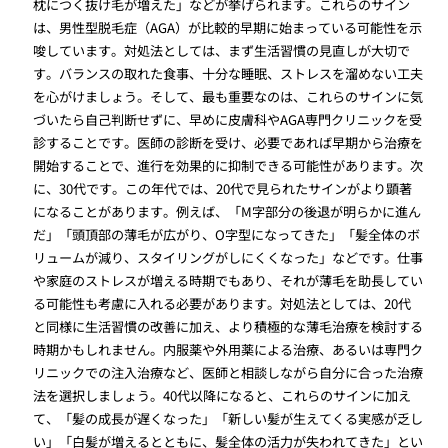
枕につく抜け毛が増えた」などが挙げられます。これらのサイン
は、男性型脱毛症（AGA）が比較的早期に始まっている可能性を示
唆しています。対処法としては、まず生活習慣の見直しが大切で
す。バランスの取れた食事、十分な睡眠、ストレスを溜めない工夫
を心がけましょう。そして、最も重要なのは、これらのサインに気
づいたら自己判断せずに、早めに皮膚科やAGA専門クリニックを受
診することです。医師の診断を受け、必要であれば早期から治療を
開始することで、進行を効果的に抑制できる可能性があります。次
に、30代です。この年代では、20代で見られたサインがより顕著
になることがあります。例えば、「M字部分の後退が明らかに進ん
だ」「頭頂部の薄毛が広がり、O字型になってきた」「髪全体のボ
リュームが減り、スタイリングがしにくくなった」などです。仕事
や家庭のストレスが増える時期でもあり、それが薄毛を助長してい
る可能性も考慮に入れる必要があります。対処法としては、20代
と同様に生活習慣の改善に加え、より積極的な薄毛治療を検討する
時期かもしれません。内服薬や外用薬による治療、あるいは専門ク
リニックでの注入治療など、医師と相談しながら自分に合った治療
法を選択しましょう。40代以降になると、これらのサインに加え
て、「髪の成長が遅くなった」「新しい髪が生えてくる実感が乏し
い」「白髪が増えるとともに、髪全体の活力が失われてきた」とい