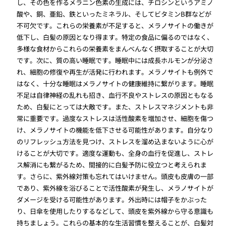
し、その色を作るメラニン色素の生成には、チロシンというアミノ
酸や、銅、亜鉛、鉄といったミネラル、そしてビタミンB群などが
不可欠です。これらの栄養素が不足すると、メラノサイトの働きが
低下し、白髪の原因となり得ます。特定の食品に偏るのではなく、
多様な食材からこれらの栄養素をまんべんなく摂取することが大切
です。次に、質の高い睡眠です。睡眠中には成長ホルモンが分泌さ
れ、細胞の修復や再生が活発に行われます。メラノサイトも例外で
はなく、十分な睡眠はメラノサイトの健康維持に繋がります。睡眠
不足は自律神経の乱れも招き、血行不良やストレスの原因ともなる
ため、白髪にとっては大敵です。また、ストレスマネジメントも非
常に重要です。過度なストレスは活性酸素を増加させ、細胞を傷つ
け、メラノサイトの機能を低下させる可能性があります。自分なり
のリフレッシュ方法を見つけ、ストレスを溜め込まないように心が
けることが大切です。適度な運動も、全身の血行を促進し、ストレ
ス解消にも繋がるため、間接的に白髪予防に役立つと考えられま
す。さらに、紫外線対策も忘れてはいけません。頭皮も皮膚の一部
であり、紫外線を浴びることで活性酸素が発生し、メラノサイトが
ダメージを受ける可能性があります。外出時には帽子をかぶった
り、日傘を使用したりするなどして、頭皮を紫外線から守る意識も
持ちましょう。これらの基本的な生活習慣を整えることが、白髪対