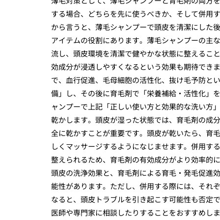
薄毛対策として、薄毛シャンプーと育毛剤の両方
する場合、どちらを先に使うべきか、そして併用
から言うと、薄毛シャンプーで頭皮を清潔にした
アイテムの役割にあります。薄毛シャンプーの主
流し、頭皮環境を清潔で健やかな状態に整えるこ
効成分が浸透しやすくなるという効果も期待でき
で、血行促進、毛母細胞の活性化、抜け毛予防と
備」し、その後に育毛剤で「栄養補給・活性化」
ャンプーで上記「正しい使い方と効果的な洗い方
乾かします。頭皮が湿った状態では、育毛剤の成
全に乾かすことが重要です。頭皮が乾いたら、育
しくマッサージするようになじませます。併用す
整えられるため、育毛剤の有効成分がより効率的
頭皮の洗浄効果と、育毛剤による育毛・発毛促進
能性があります。ただし、併用する際には、それ
なると、頭皮トラブルを引き起こす可能性も否定
医師や専門家に相談したりすることをおすすめし