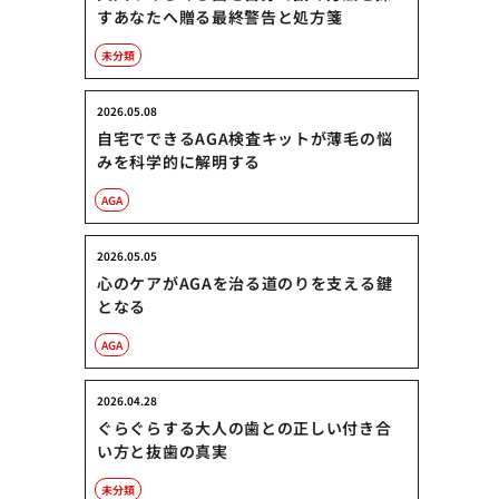
すあなたへ贈る最終警告と処方箋
未分類
2026.05.08
自宅でできるAGA検査キットが薄毛の悩
みを科学的に解明する
AGA
2026.05.05
心のケアがAGAを治る道のりを支える鍵
となる
AGA
2026.04.28
ぐらぐらする大人の歯との正しい付き合
い方と抜歯の真実
未分類