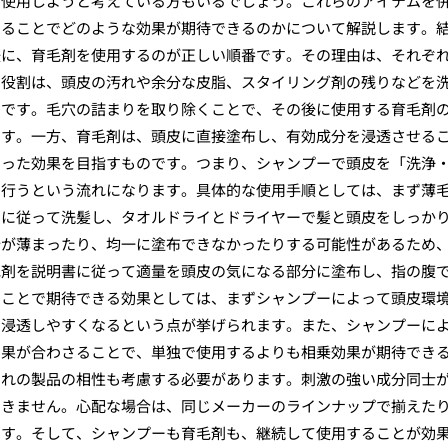
を使用しようと考えている方もいるでしょう。これらのアイテムを
することでどのような効果が期待できるのかについて解説します。
後に、育毛剤を使用するのが正しい順番です。その理由は、それぞ
な役割は、頭皮の汚れや余分な皮脂、スタイリング剤の残りなどを
とです。毛穴の詰まりを取り除くことで、その後に使用する育毛剤
ます。一方、育毛剤は、頭皮に直接塗布し、有効成分を浸透させる
いった効果を目指すものです。つまり、シャンプーで頭皮を「洗浄
を行うという流れになります。具体的な使用手順としては、まず薄
」に従って洗髪し、タオルドライとドライヤーで髪と頭皮をしっか
分が薄まったり、均一に塗布できなかったりする可能性があるため
毛剤を説明書に従って適量を頭皮の気になる部分に塗布し、指の腹
ることで期待できる効果としては、まずシャンプーによって頭皮環
に浸透しやすくなるという点が挙げられます。また、シャンプーに
効果が合わさることで、単独で使用するよりも相乗効果が期待でき
ぞれの製品の相性も考慮する必要があります。刺激の強い成分同士
できません。心配な場合は、同じメーカーのラインナップで揃えた
ます。そして、シャンプーも育毛剤も、継続して使用することが効