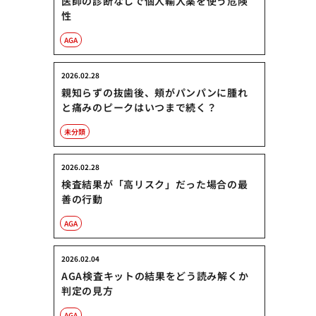
医師の診断なしで個人輸入薬を使う危険
性
AGA
2026.02.28
親知らずの抜歯後、頬がパンパンに腫れ
と痛みのピークはいつまで続く？
未分類
2026.02.28
検査結果が「高リスク」だった場合の最
善の行動
AGA
2026.02.04
AGA検査キットの結果をどう読み解くか
判定の見方
AGA