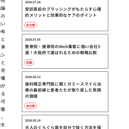
併用
2026.07.20
結論
受診直前のブラッシングがもたらす心理
的メリットと効果的なケアのポイント
れの
洗い
未分類
の有
こと
2026.07.05
整骨院・接骨院のWeb集客に強い会社5
・準
選！大阪府で選ばれるための戦略比較
毛シ
りと
知識
、完
2026.06.12
で優
歯科矯正専門医に聞くガミースマイル治
境が
療の最前線と患者たちが取り戻した笑顔
よる
の価値
る可
未分類
が重
り、
2026.05.18
果を
大人のぐらぐら歯を自分で抜く方法を探