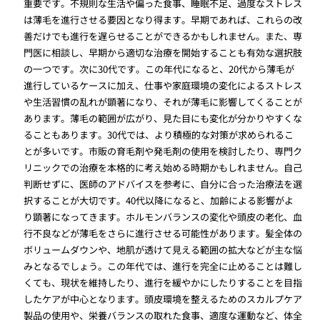
重要です。不規則な生活や偏った食事、睡眠不足、過度なストレス
は薄毛を進行させる要因となり得ます。早期であれば、これらの改
善だけでも進行を遅らせることができるかもしれません。また、専
門医に相談し、早期から適切な治療を開始することも有効な選択肢
の一つです。次に30代です。この年代になると、20代から薄毛が
進行しているケースに加え、仕事や家庭環境の変化によるストレス
や生活習慣の乱れが顕著になり、それが薄毛に影響してくることが
あります。薄毛の範囲が広がり、見た目にも変化が分かりやすくな
ることもあります。30代では、より積極的な対策が求められるこ
とが多いです。市販の育毛剤や発毛剤の使用を検討したり、専門ク
リニックでの治療を本格的に考え始める時期かもしれません。自己
判断せずに、医師のアドバイスを参考に、自分に合った治療法を選
択することが大切です。40代以降になると、加齢による影響がよ
り顕著になってきます。ホルモンバランスの変化や頭皮の老化、血
行不良などが薄毛をさらに進行させる可能性があります。髪全体の
ボリュームダウンや、地肌が透けて見える範囲の拡大などが主な悩
みとなるでしょう。この年代では、進行を完全に止めることは難し
くても、現状を維持したり、進行を緩やかにしたりすることを目指
したケアが中心となります。頭皮環境を整えるためのスカルプケア
製品の使用や、栄養バランスの取れた食事、適度な運動など、体全